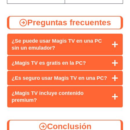
Preguntas frecuentes
¿Se puede usar Magis TV en una PC
sin un emulador?
¿Magis TV es gratis en la PC?
¿Es seguro usar Magis TV en una PC?
¿Magis TV incluye contenido
premium?
Conclusión