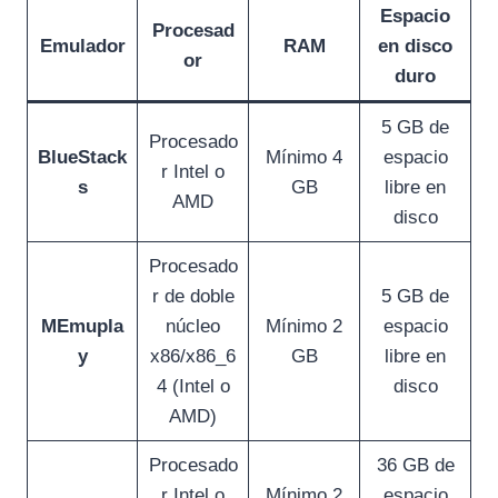
Espacio
Procesad
Emulador
RAM
en disco
or
duro
5 GB de
Procesado
BlueStack
Mínimo 4
espacio
r Intel o
s
GB
libre en
AMD
disco
Procesado
r de doble
5 GB de
MEmupla
núcleo
Mínimo 2
espacio
y
x86/x86_6
GB
libre en
4 (Intel o
disco
AMD)
Procesado
36 GB de
r Intel o
Mínimo 2
espacio